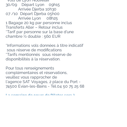
*Vols de Lyon Nouvelair
30/09 Départ Lyon 09h15
Arrivée Djerba 10h30
07 /10 Départ Djerba 05h00
Arrivée Lyon 08h25
1 Bagage 20 kg par personne inclus
Transferts Aller – Retour inclus
*Tarif par personne sur la base d’une
chambre ½ double : 560 EUR
*Informations vols données à titre indicatif
sous réserve de modifications
*Tarifs mentionnés sous réserve de
disponibilités à la réservation.
Pour tous renseignements
complémentaires et réservations,
veuillez vous rapprocher de
l'agence SAT Voyages, 2 place du Port -
74500 Evian-les-Bains - Tél.04
50 75 25 68
La semaine de cours de Pilates sera à
régler sur place.
Pour plus de renseignements :
téléchargez le pdf